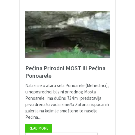
Pećina Prirodni MOST ili Pećina
Ponoarele
Nalazi se u ataru sela Ponoarele (Mehedinci),
u neposrednoj blizini prirodnog Mosta
Ponoarele. Ima dužinu 734 m i predstavlja
prvu drenažu voda između Zatona i ispucanih
galerija na kojim je smešteno to naselje.
Pećina...
READ MORE