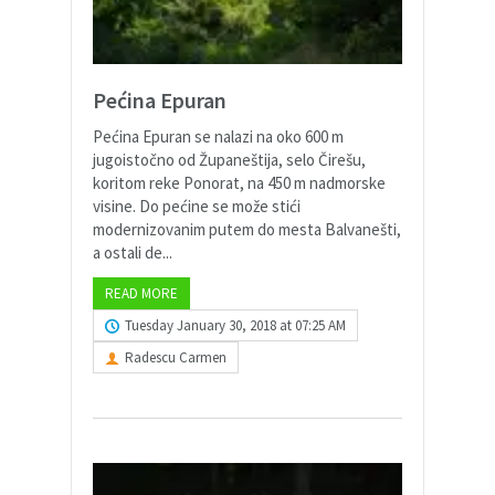
Pećina Epuran
Pećina Epuran se nalazi na oko 600 m
jugoistočno od Županeštija, selo Čirešu,
koritom reke Ponorat, na 450 m nadmorske
visine. Do pećine se može stići
modernizovanim putem do mesta Balvanešti,
a ostali de...
READ MORE
Tuesday January 30, 2018 at 07:25 AM
Radescu Carmen