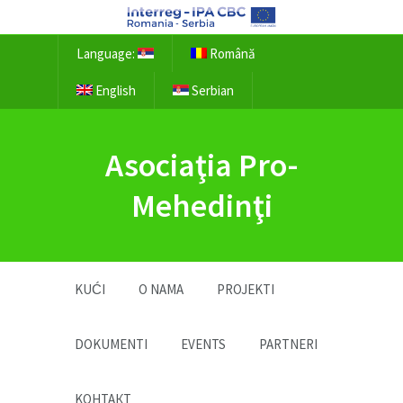
Language:
Română
English
Serbian
Asociaţia Pro-
Mehedinţi
KUĆI
O NAMA
PROJEKTI
DOKUMENTI
EVENTS
PARTNERI
KОНТАКТ