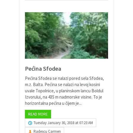
Pećina Sfodea
Pećina Sfodea se nalazi pored sela Sfodea,
m.z. Balta. Pećina se nalazi na levoj kosini
uvale Topolnice, u planinskom lancu Boldul
Izvorului, na 435 m nadmorske visine. To je
horizontalna pećina u čijem je...
READ MORE
Tuesday January 30, 2018 at 07:23 AM
Radescu Carmen