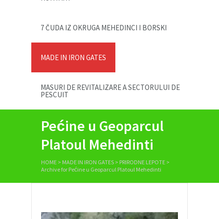
7 ČUDA IZ OKRUGA MEHEDINCI I BORSKI
MADE IN IRON GATES
MASURI DE REVITALIZARE A SECTORULUI DE
PESCUIT
Pećine u Geoparcul
Platoul Mehedinti
HOME
>
MADE IN IRON GATES
>
PRIRODNE LEPOTE
>
Archive for Pećine u Geoparcul Platoul Mehedinti