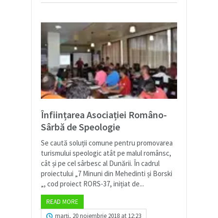
Înființarea Asociației Româno-
Sârbă de Speologie
Se caută soluții comune pentru promovarea
turismului speologic atât pe malul românsc,
cât și pe cel sârbesc al Dunării. În cadrul
proiectului „7 Minuni din Mehedinti și Borski
„, cod proiect RORS-37, inițiat de...
READ MORE
marți, 20 noiembrie 2018 at 12:23