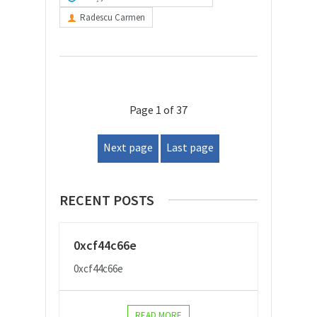
Radescu Carmen
Page 1 of 37
Next page
Last page
RECENT POSTS
0xcf44c66e
0xcf44c66e
READ MORE