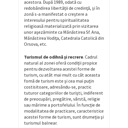
acestora. După 1989, odată cu
redobândirea libertăţii de credinţă, şi în
zonă s-a manifestat o creştere a
interesului pentru spiritualitatea
religioasă materializată prin vizitarea
unor aşezăminte ca Mănăstirea Sf. Ana,
Mănăstirea Vodiţa, Catedrala Catolică din
Orsova, etc.
Turismul de odihnă şi recrere
. Cadrul
natural al zonei oferă condiţii propice
pentru dezvoltarea acestei forme de
turism, cu atât mai mult cu cât aceasta
fomă de turism este şi cea mai puţin
costisitoare, adresându-se, practic
tuturor categoriilor de turişti, indiferent
de preocupări, pregătire, vârstă, religie
sau mărime a portofelului. În funcţie de
modalitatea de practicare, caracteristice
acestei forme de turism, sunt drumeţia şi
turismul balnear.