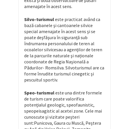
există şi două observatoare de păsări
amenajate în acest sens.
Silvo-turismul
este practicat având ca
bază cabanele şi cantoanele silvice
special amenajate în acest sens şi se
poate deşfăşura în siguranţă sub
îndrumarea personalului de teren al
ocoalelor silvicesau a agenţilor de teren
de la parcurile naturale şi naționale
coordonate de Regia Naşională a
Pădurilor- Romsilva. Silvoturismul are ca
forme înrudite turismul cinegetic şi
pescuitul sportiv.
Speo-turismul
este una dintre formele
de turism care poate valorifica
potenţialul geologic, speofaunistic,
speopeisagistic al acetei zone. Cele mai
cunoscute şi vizitate peşteri
sunt:Punicova, Gaura cu Muscă, Peştera