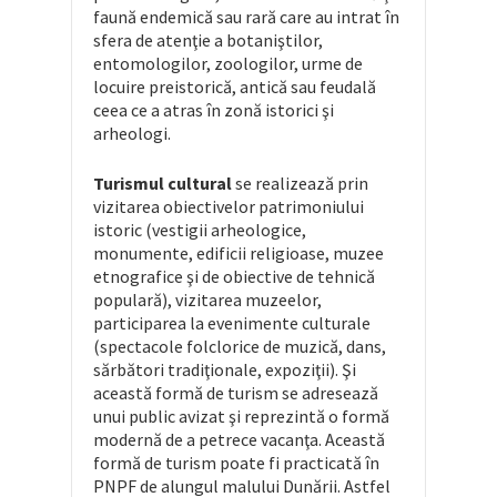
faună endemică sau rară care au intrat în
sfera de atenţie a botaniştilor,
entomologilor, zoologilor, urme de
locuire preistorică, antică sau feudală
ceea ce a atras în zonă istorici şi
arheologi.
Turismul cultural
se realizează prin
vizitarea obiectivelor patrimoniului
istoric (vestigii arheologice,
monumente, edificii religioase, muzee
etnografice şi de obiective de tehnică
populară), vizitarea muzeelor,
participarea la evenimente culturale
(spectacole folclorice de muzică, dans,
sărbători tradiţionale, expoziţii). Şi
această formă de turism se adresează
unui public avizat şi reprezintă o formă
modernă de a petrece vacanţa. Această
formă de turism poate fi practicată în
PNPF de alungul malului Dunării. Astfel