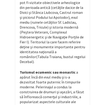
pot fi vizitate obiectivele arheologice
din perioada antică (cetăţile dacice de la
Divici şi Stânca Liubcova, Castrul roman
şi piciorul Podului lui Apolodor), evul
mediu (ruinele cetăţilor Sf. Ladislau,
Drencova, Tricule) şi istoria modernă
(Peştera Veterani, Complexul
Hidroenergetic şi de Navigaţie Porţile de
Fier I). Teritoriul la care facem referire
deţine şi monumente importante pentru
identitatea naţională a
românilor(Tabula Traiana, bustul regelui
Decebal).
Turismul ecumenic sau monastic
a
apărut încă din evul mediu şi s-a
dezvoltat foarte puternic în timpurile
moderne. Pelerinajul a condus la
construirea de drumuri şi aşezări, a făcut
să înflorească comerţul şi industriile, a
popularizat aspectele culturale ale