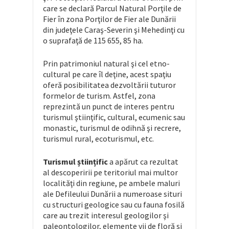
care se declară Parcul Natural Porţile de
Fier în zona Porţilor de Fier ale Dunării
din judeţele Caraş-Severin şi Mehedinţi cu
o suprafaţă de 115 655, 85 ha.
Prin patrimoniul natural şi cel etno-
cultural pe care îl deţine, acest spaţiu
oferă posibilitatea dezvoltării tuturor
formelor de turism. Astfel, zona
reprezintă un punct de interes pentru
turismul ştiinţific, cultural, ecumenic sau
monastic, turismul de odihnă şi recrere,
turismul rural, ecoturismul, etc.
Turismul științific
a apărut ca rezultat
al descoperirii pe teritoriul mai multor
localităţi din regiune, pe ambele maluri
ale Defileului Dunării a numeroase situri
cu structuri geologice sau cu fauna fosilă
care au trezit interesul geologilor şi
paleontologilor, elemente vii de floră şi