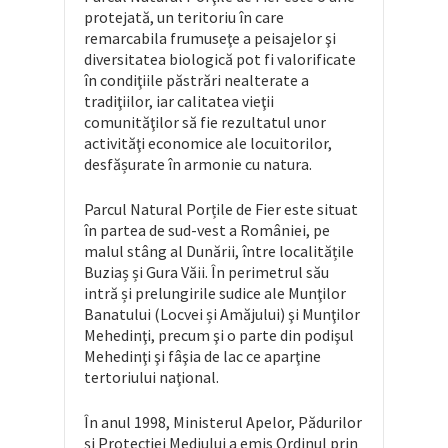
protejată, un teritoriu în care
remarcabila frumuseţe a peisajelor şi
diversitatea biologică pot fi valorificate
în condiţiile păstrări nealterate a
tradiţiilor, iar calitatea vieţii
comunităţilor să fie rezultatul unor
activităţi economice ale locuitorilor,
desfășurate în armonie cu natura.
Parcul Natural Porțile de Fier este situat
în partea de sud-vest a României, pe
malul stâng al Dunării, între localitățile
Buziaș și Gura Văii. În perimetrul său
intră și prelungirile sudice ale Munţilor
Banatului (Locvei și Amăjului) şi Munţilor
Mehedinţi, precum şi o parte din podişul
Mehedinţi şi fâşia de lac ce aparţine
tertoriului naţional.
În anul 1998, Ministerul Apelor, Pădurilor
şi Protecţiei Mediului a emis Ordinul prin