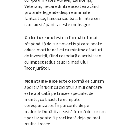
cu Apă din Valea Polevii, Zamoniţa,
Veterani, fiecare dintre acestea având
propriile legende despre animale
fantastice, haiduci sau bătălii între cei
care au stăpânit aceste meleaguri.
Ciclo-turismul
este o formă tot mai
răspândită de turism activ şi care poate
aduce mari beneficii cu minime eforturi
de investiţii, fiind totodată o activitate
cu impact redus asupra mediului
înconjurător.
Mountaine-bike
este o formă de turism
sportiv înrudit cu cicloturismul dar care
este aplicată pe trasee speciale, de
munte, cu biciclete echipate
corespunzător. În parcurile de pe
malurile Dunării această formă de turism
sportiv poate fi practicată deja pe mai
multe trasee.