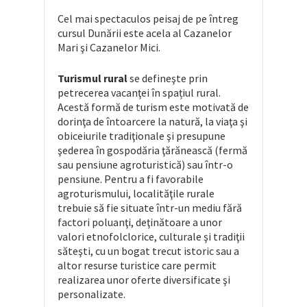
Cel mai spectaculos peisaj de pe întreg
cursul Dunării este acela al Cazanelor
Mari şi Cazanelor Mici.
Turismul rural
se defineşte prin
petrecerea vacanţei în spațiul rural.
Acestă formă de turism este motivată de
dorinţa de întoarcere la natură, la viaţa şi
obiceiurile tradiţionale şi presupune
şederea în gospodăria ţărănească (fermă
sau pensiune agroturistică) sau într-o
pensiune. Pentru a fi favorabile
agroturismului, localităţile rurale
trebuie să fie situate într-un mediu fără
factori poluanţi, deţinătoare a unor
valori etnofolclorice, culturale şi tradiţii
săteşti, cu un bogat trecut istoric sau a
altor resurse turistice care permit
realizarea unor oferte diversificate şi
personalizate.