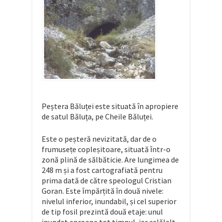
Peștera Băluței este situată în apropiere
de satul Băluța, pe Cheile Băluței.
Este o peṣteră nevizitată, dar de o
frumuseṭe copleṣitoare, situată ȋntr-o
zonă plină de sălbăticie. Are lungimea de
248 m ṣi a fost cartografiată pentru
prima dată de către speologul Cristian
Goran. Este ȋmpărṭită ȋn două nivele:
nivelul inferior, inundabil, ṣi cel superior
de tip fosil prezintă două etaje: unul