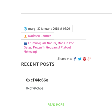
marți, 30 ianuarie 2018 at 07:26
Radescu Carmen
Frumuseți ale Naturii
,
Made in Iron
Gates
,
Peșteri în Geoparcul Platoul
Mehedinţi
Share via:
RECENT POSTS
0xcf44c66e
0xcf44c66e
READ MORE