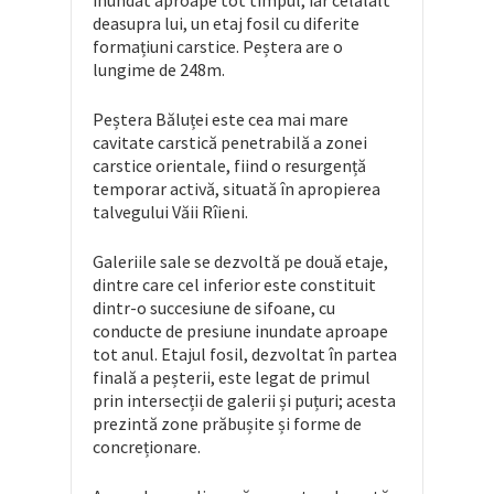
inundat aproape tot timpul, iar celălalt
deasupra lui, un etaj fosil cu diferite
formațiuni carstice. Peștera are o
lungime de 248m.
Peștera Băluței este cea mai mare
cavitate carstică penetrabilă a zonei
carstice orientale, fiind o resurgență
temporar activă, situată în apropierea
talvegului Văii Rîieni.
Galeriile sale se dezvoltă pe două etaje,
dintre care cel inferior este constituit
dintr-o succesiune de sifoane, cu
conducte de presiune inundate aproape
tot anul. Etajul fosil, dezvoltat în partea
finală a peșterii, este legat de primul
prin intersecții de galerii și puțuri; acesta
prezintă zone prăbușite și forme de
concreționare.