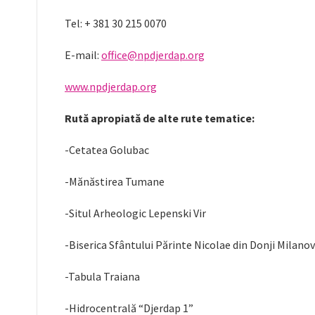
Tel: + 381 30 215 0070
E-mail:
office@npdjerdap.org
www.npdjerdap.org
Rută apropiată de alte rute tematice:
-Cetatea Golubac
-Mănăstirea Tumane
-Situl Arheologic Lepenski Vir
-Biserica Sfântului Părinte Nicolae din Donji Milano
-Tabula Traiana
-Hidrocentrală “Djerdap 1”