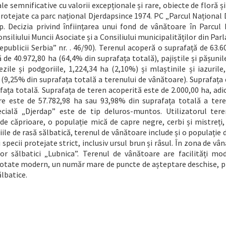
e semnificative cu valorii excepționale și rare, obiecte de floră și
protejate ca parc național Djerdapsince 1974. PC „Parcul Național
. Decizia privind înființarea unui fond de vânătoare în Parcul 
onsiliului Muncii Asociate și a Consiliului municipalităților din Pa
epublicii Serbia” nr. . 46/90). Terenul acoperă o suprafață de 63.6
 de 40.972,80 ha (64,4% din suprafața totală), pajiștile și pășunil
zile și podgoriile, 1,224,34 ha (2,10%) și mlaștinile și iazurile
a (9,25% din suprafața totală a terenului de vânătoare). Suprafața
fața totală. Suprafața de teren acoperită este de 2.000,00 ha, ad
re este de 57.782,98 ha sau 93,98% din suprafața totală a tere
ecială „Djerdap” este de tip deluros-muntos. Utilizatorul tere
 căprioare, o populație mică de capre negre, cerbi și mistreți, 
iile de rasă sălbatică, terenul de vânătoare include și o populație 
i specii protejate strict, inclusiv ursul brun și râsul. În zona de vâ
or sălbatici „Lubnica”. Terenul de vânătoare are facilități mo
otate modern, un număr mare de puncte de așteptare deschise, p
lbatice.