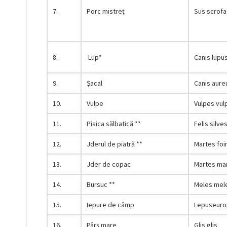
7.
Porc mistreț
Sus scrofa
8.
Lup*
Canis lupu
9.
Şacal
Canis aure
10.
Vulpe
Vulpes vul
11.
Pisica sălbatică **
Felis silves
12.
Jderul de piatră **
Martes foi
13.
Jder de copac
Martes ma
14.
Bursuc **
Meles mel
15.
Iepure de câmp
Lepuseuro
16.
Pârș mare
Glis glis