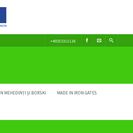
+40252311126
IN MEHEDINȚI ȘI BORSKI
MADE IN IRON GATES