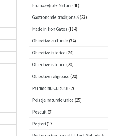
Frumuseți ale Naturii
(41)
Gastronomie tradițională
(23)
Made in Iron Gates
(114)
Obiective culturale
(34)
Obiective istorice
(24)
Obiective istorice
(20)
Obiective religioase
(20)
Patrimoniu Cultural
(2)
Peisaje naturale unice
(25)
Pescuit
(9)
Peșteri
(17)
Peșteri în Geoparcul Platoul Mehedinţi