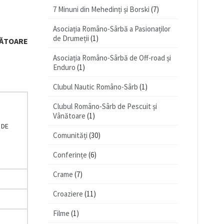
7 Minuni din Mehedinți și Borski
(7)
Asociația Româno-Sârbă a Pasionaților
de Drumeții
(1)
NĂTOARE
Asociația Româno-Sârbă de Off-road și
Enduro
(1)
Clubul Nautic Româno-Sârb
(1)
Clubul Româno-Sârb de Pescuit și
Vânătoare
(1)
 DE
Comunități
(30)
Conferințe
(6)
Crame
(7)
Croaziere
(11)
Filme
(1)