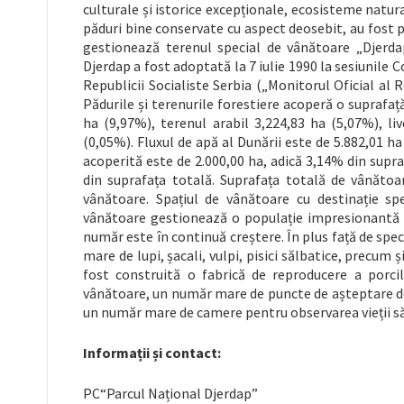
culturale și istorice excepționale, ecosisteme natural
păduri bine conservate cu aspect deosebit, au fost 
gestionează terenul special de vânătoare „Djerdap
Djerdap a fost adoptată la 7 iulie 1990 la sesiunile C
Republicii Socialiste Serbia („Monitorul Oficial al R
Pădurile și terenurile forestiere acoperă o suprafață
ha (9,97%), terenul arabil 3,224,83 ha (5,07%), live
(0,05%). Fluxul de apă al Dunării este de 5.882,01 h
acoperită este de 2.000,00 ha, adică 3,14% din supra
din suprafața totală. Suprafața totală de vânătoa
vânătoare. Spațiul de vânătoare cu destinație sp
vânătoare gestionează o populație impresionantă de
număr este în continuă creștere. În plus față de spec
mare de lupi, șacali, vulpi, pisici sălbatice, precum ș
fost construită o fabrică de reproducere a porcil
vânătoare, un număr mare de puncte de așteptare d
un număr mare de camere pentru observarea vieții să
Informații și contact:
PC“Parcul Național Djerdap”