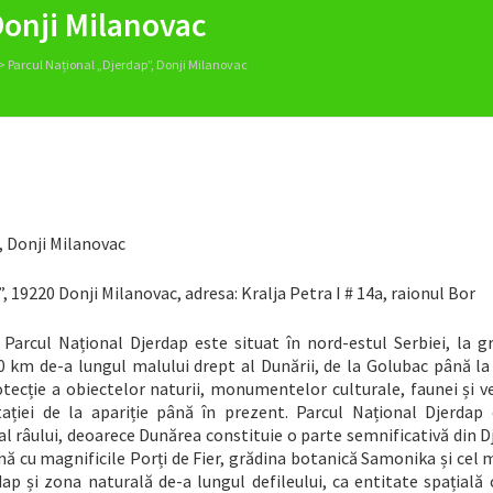
Donji Milanovac
>
Parcul Național „Djerdap”, Donji Milanovac
, Donji Milanovac
 19220 Donji Milanovac, adresa: Kralja Petra I # 14a, raionul Bor
Parcul Național Djerdap este situat în nord-estul Serbiei, la gr
0 km de-a lungul malului drept al Dunării, de la Golubac până la
tecție a obiectelor naturii, monumentelor culturale, faunei și v
tației de la apariție până în prezent. Parcul Național Djerdap 
 râului, deoarece Dunărea constituie o parte semnificativă din D
nă cu magnificile Porți de Fier, grădina botanică Samonika și cel
p și zona naturală de-a lungul defileului, ca entitate spațială 