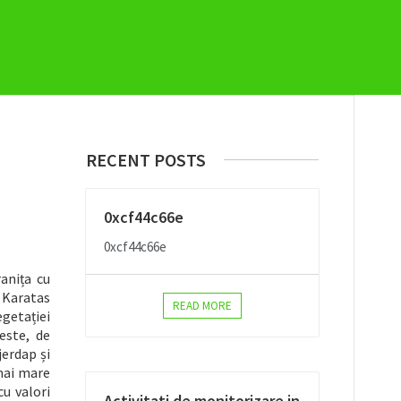
RECENT POSTS
0xcf44c66e
0xcf44c66e
anița cu
 Karatas
READ MORE
egetației
este, de
jerdap și
 mai mare
cu valori
Activitati de monitorizare in