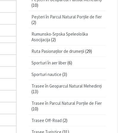
(10)
Peșteri în Parcul Natural Porțile de fier
(2)
Rumunsko-Srpska Speleološka
Asocijacija
(2)
Ruta Pasionaților de drumeții
(29)
Sporturi în aer liber
(6)
Sporturi nautice
(3)
Trasee în Geoparcul Natural Mehedinți
(13)
Trasee în Parcul Natural Porțile de Fier
(10)
Trasee Off-Road
(2)
Trasee Turistice
(31)