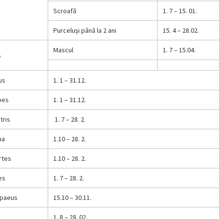
Scroafă
1. 7 – 15. 01.
Purceluși până la 2 ani
15. 4 – 28.02.
Mascul
1. 7 – 15.04.
s
us
1. 1 – 31.12.
pes
1. 1 – 31.12.
tris
1. 7 – 28. 2.
na
1.10 – 28. 2.
rtes
1.10 – 28. 2.
es
1. 7 – 28. 2.
paeus
15.10 – 30.11.
1. 8 – 28. 02.