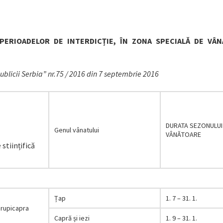
PERIOADELOR DE INTERDICȚIE, ÎN ZONA SPECIALĂ DE VÂ
ublicii Serbia” nr.75 / 2016 din 7 septembrie 2016
DURATA SEZONULUI
Genul vânatului
VÂNĂTOARE
stiințifică
Țap
1. 7 – 31. 1.
rupicapra
Capră și iezi
1. 9 – 31. 1.