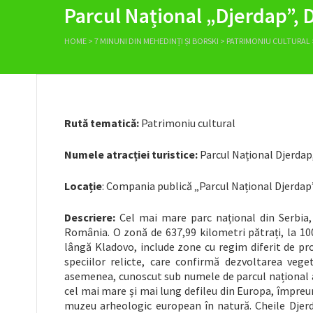
Parcul Național „Djerdap”, 
HOME
>
7 MINUNI DIN MEHEDINȚI ȘI BORSKI
>
PATRIMONIU CULTURAL
Rută tematică:
Patrimoniu cultural
Numele atracției turistice:
Parcul Național Djerdap
Locație
: Compania publică „Parcul Național Djerdap”,
Descriere:
Cel mai mare parc național din Serbia, 
România. O zonă de 637,99 kilometri pătrați, la 10
lângă Kladovo, include zone cu regim diferit de pro
speciilor relicte, care confirmă dezvoltarea vege
asemenea, cunoscut sub numele de parcul național al
cel mai mare și mai lung defileu din Europa, împreu
muzeu arheologic european în natură. Cheile Djerda