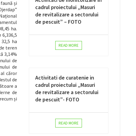
 faună și
cadrul proiectului „Masuri
 Djerdap”
de revitalizare a sectorului
Național
de pescuit” – FOTO
rlamentul
08,45 ha.
e 6,336,5
, 32,5 ha
READ MORE
 de teren
ică 3,14%
nului de
nului de
al căror
Activitati de curatenie in
destul de
cadrul proiectului „Masuri
nătoare a
de revitalizare a sectorului
derne de
recum și
de pescuit”- FOTO
READ MORE