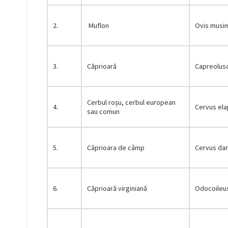
2.
Muflon
Ovis musi
3.
Căprioară
Capreolus
Cerbul roșu, cerbul european
4.
Cervus el
sau comun
5.
Căprioara de câmp
Cervus da
6.
Căprioară virginiană
Оdocоileus