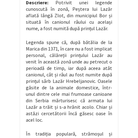
Descriere:
Potrivit unei legende
cunoscută în zonă, Peștera lui Lazăr
aflată lângă Zlot, din municipiul Bor și
situată în canionul râului cu același
nume, a fost numită după prințul Lazăr.
Legenda spune că, după bătălia de la
Marica din 1371, în care nu a fost implicat
personal, călăreții prințului Lazăr au
venit în această zonă unde au petrecut o
perioadă de timp, iar după aceea atât
canionul, cât și râul au fost numite după
prințul sârb Lazăr Hrebeljanovic. Oasele
găsite de la animale domestice, într-
unul dintre cele mai frumoase canioane
din Serbia mărturisesc că armata lui
Lazăr a trăit și s-a hrănit acolo. Chiar și
astăzi cercetătorii încă găsesc oase în
acel loc.
În tradiția populară, strămoșul și