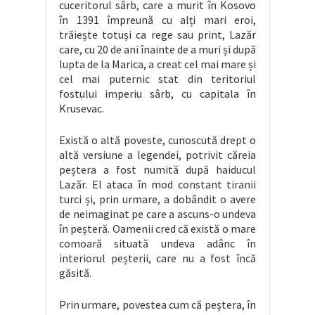
cuceritorul sârb, care a murit în Kosovo
în 1391 împreună cu alți mari eroi,
trăiește totuși ca rege sau print, Lazăr
care, cu 20 de ani înainte de a muri și după
lupta de la Marica, a creat cel mai mare și
cel mai puternic stat din teritoriul
fostului imperiu sârb, cu capitala în
Krusevac.
Există o altă poveste, cunoscută drept o
altă versiune a legendei, potrivit căreia
peștera a fost numită după haiducul
Lazăr. El ataca în mod constant tiranii
turci și, prin urmare, a dobândit o avere
de neimaginat pe care a ascuns-o undeva
în peșteră. Oamenii cred că există o mare
comoară situată undeva adânc în
interiorul peșterii, care nu a fost încă
găsită.
Prin urmare, povestea cum că peștera, în