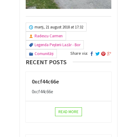
marți, 21 august 2018 at 17:32
Radescu Carmen
Legenda Peșterii Lazăr - Bor
Share via:
Comunități
RECENT POSTS
0xcf44c66e
0xcf44c66e
READ MORE