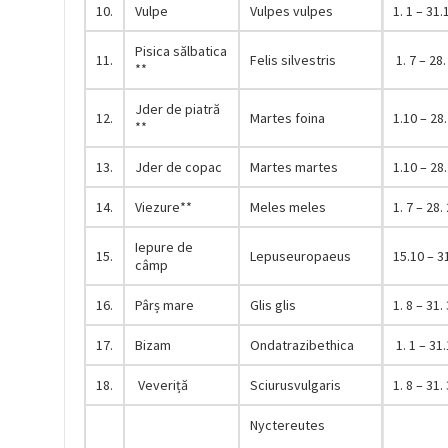
10.
Vulpe
Vulpes vulpes
1. 1 – 31.
Pisica sălbatica
11.
Felis silvestris
1. 7 – 28.
**
Jder de piatră
12.
Martes foina
1.10 – 28.
**
13.
Jder de copac
Martes martes
1.10 – 28.
14.
Viezure**
Meles meles
1. 7 – 28. 
Iepure de
15.
Lepuseuropaeus
15.10 – 3
câmp
16.
Pârș mare
Glis glis
1. 8 – 31. 
17.
Bizam
Ondatrazibethica
1. 1 – 31.
18.
Veveriță
Sciurusvulgaris
1. 8 – 31. 
Nyctereutes