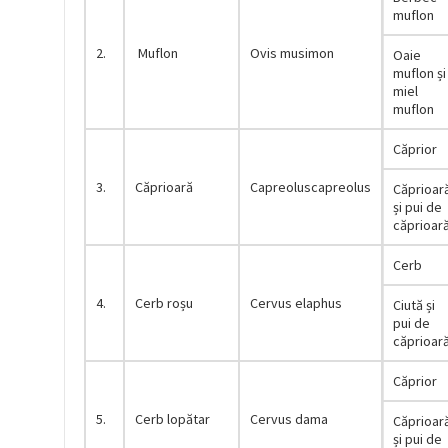
muflon
2.
Muflon
Ovis musimon
Oaie
muflon și
miel
muflon
Căprior
3.
Căprioară
Capreoluscapreolus
Căprioar
și pui de
căprioar
Cerb
4.
Cerb roșu
Cervus elaphus
Ciută și
pui de
căprioar
Căprior
5.
Cerb lopătar
Cervus dama
Căprioar
și pui de