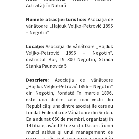
Activități în Natură
Numele atracției turistice:
Asociația de
vânătoare „Hajduk Veljko-Petrović 1896
– Negotin”
Locație:
Asociația de vânătoare „Hajduk
Veljko-Petrović 1896 – Negotin”,
districtul Bor, 19 300 Negotin, Strada
Stanka Paunovića 5
Descriere:
Asociația de vânătoare
„Hajduk Veljko-Petrović 1896 – Negotin”
din Negotin, fondată în martie 1896,
este una dintre cele mai vechi din
Republică și una dintre asociațiile care au
fondat Federația de Vânătoare din Serbia.
Ea a adunat 650 de membri, organizați în
14 filiale, având 39 de secții. Datorită unei
munci asidue și unui management de
succes, a câștigat numeroase premii în