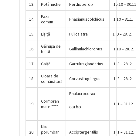
13.
Potârniche
Perdix perdix
15.10 – 30.11
Fazan
14.
Phasianuscolchicus
1.10 – 31.1.
comun
15.
Lișiță
Fulica atra
1. 9 – 28. 2.
Găinușa de
16.
Gallinulachloropus
1.10 – 28. 2.
baltă
17.
Gaiță
Garrulusglandarius
1. 8 – 28. 2.
Cioară de
18.
Corvusfrugilegus
1. 8 – 28. 2.
semănătură
Phalacrocorax
Cormoran
19.
1. 1 – 31.12.
carbo
mare ****
Uliu
20.
porumbar
Acciptergentilis
1. 1 – 31.12.