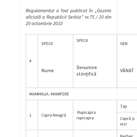
Regulamentul a fost publicat în „Gazeta
oficială a Republicii Serbia” nr.75 / 10 din
20 octombrie 2010
SPECII
SPECII
GEN
#
Denumire
Nume
VÂNAT
stiințifică
MAMMALIA- MAMIFERE
Țap
Rupicapra
1.
Capra Neagră
rupicapra
Capră și
iezi
Berbec