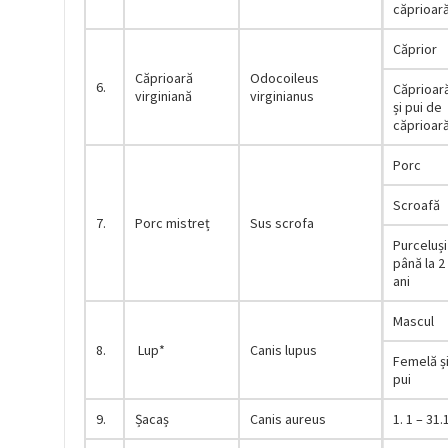
căprioar
Căprior
Căprioară
Оdocоileus
6.
Căprioar
virginiană
virginianus
și pui de
căprioar
Porc
Scroafă
7.
Porc mistreț
Sus scrofa
Purceluși
până la 2
ani
Mascul
8.
Lup*
Canis lupus
Femelă ș
pui
9.
Șacaș
Canis aureus
1. 1 – 31.