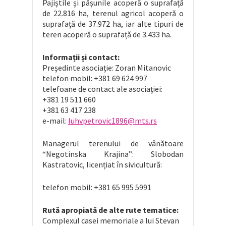
Pajiștile și pășunile acoperă o suprafață
de 22.816 ha, terenul agricol acoperă o
suprafață de 37.972 ha, iar alte tipuri de
teren acoperă o suprafață de 3.433 ha.
Informații și contact:
Președinte asociație: Zoran Mitanovic
telefon mobil: +381 69 624 997
telefoane de contact ale asociației:
+381 19 511 660
+381 63 417 238
e-mail:
luhvpetrovic1896@mts.rs
Managerul terenului de vânătoare
“Negotinska Krajina”: Slobodan
Kastratovic, licențiat în sivicultură:
telefon mobil: +381 65 995 5991
Rută apropiată de alte rute tematice:
Complexul casei memoriale a lui Stevan