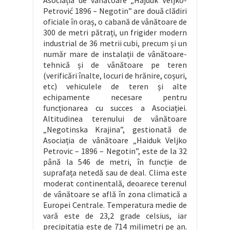
Asociația de vânătoare „Hajduk Veljko-
Petrović 1896 – Negotin” are două clădiri
oficiale în oraș, o cabană de vânătoare de
300 de metri pătrați, un frigider modern
industrial de 36 metrii cubi, precum și un
număr mare de instalații de vânătoare-
tehnică și de vânătoare pe teren
(verificări înalte, locuri de hrănire, coșuri,
etc) vehiculele de teren și alte
echipamente necesare pentru
funcționarea cu succes a Asociației.
Altitudinea terenului de vânătoare
„Negotinska Krajina”, gestionată de
Asociația de vânătoare „Haiduk Veljko
Petrovic – 1896 – Negotin”, este de la 32
până la 546 de metri, în funcție de
suprafața netedă sau de deal. Clima este
moderat continentală, deoarece terenul
de vânătoare se află în zona climatică a
Europei Centrale. Temperatura medie de
vară este de 23,2 grade celsius, iar
precipitația este de 714 milimetri pe an.