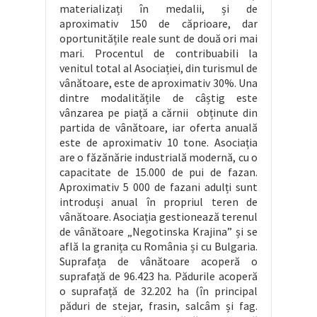
materializați în medalii, și de
aproximativ 150 de căprioare, dar
oportunitățile reale sunt de două ori mai
mari. Procentul de contribuabili la
venitul total al Asociației, din turismul de
vânătoare, este de aproximativ 30%. Una
dintre modalitățile de câștig este
vânzarea pe piață a cărnii obținute din
partida de vânătoare, iar oferta anuală
este de aproximativ 10 tone. Asociația
are o făzănărie industrială modernă, cu o
capacitate de 15.000 de pui de fazan.
Aproximativ 5 000 de fazani adulți sunt
introduși anual în propriul teren de
vânătoare. Asociația gestionează terenul
de vânătoare „Negotinska Krajina” și se
află la granița cu România și cu Bulgaria.
Suprafața de vânătoare acoperă o
suprafață de 96.423 ha. Pădurile acoperă
o suprafață de 32.202 ha (în principal
păduri de stejar, frasin, salcâm și fag.