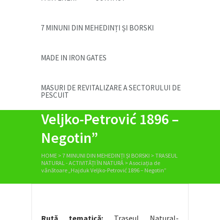
7 MINUNI DIN MEHEDINȚI ȘI BORSKI
MADE IN IRON GATES
Asociația de
MASURI DE REVITALIZARE A SECTORULUI DE
PESCUIT
vânătoare „Hajduk
Veljko-Petrović 1896 –
Negotin”
HOME
>
7 MINUNI DIN MEHEDINȚI ȘI BORSKI
>
TRASEUL
NATURAL - ACTIVITĂȚI ÎN NATURĂ
>
Asociația de
vânătoare „Hajduk Veljko-Petrović 1896 – Negotin”
Rută tematică:
Traseul Natural-