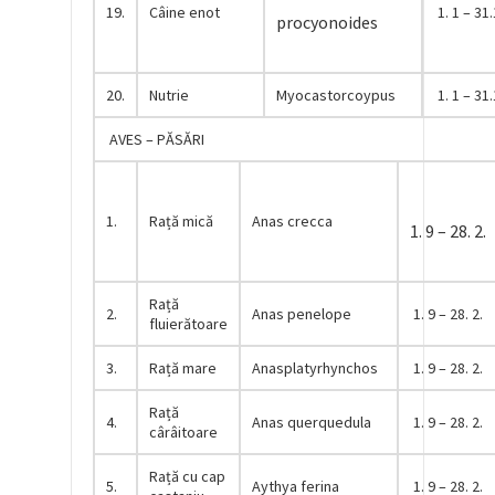
19.
Câine enot
1. 1 – 31.
procyonoides
20.
Nutrie
Myocastorcoypus
1. 1 – 31.
AVES – PĂSĂRI
1.
Rață mică
Anas crecca
1. 9 – 28. 2.
Rață
2.
Anas penelope
1. 9 – 28. 2.
fluierătoare
3.
Rață mare
Anasplatyrhynchos
1. 9 – 28. 2.
Rață
4.
Anas querquedula
1. 9 – 28. 2.
cârâitoare
Rață cu cap
5.
Aythya ferina
1. 9 – 28. 2.