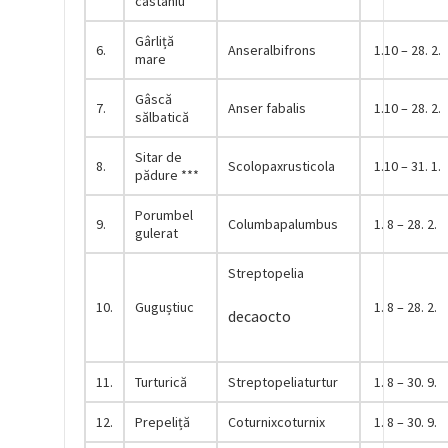
castaniu
Gârliță
6.
Anseralbifrons
1.10 – 28. 2.
mare
Gâscă
7.
Anser fabalis
1.10 – 28. 2.
sălbatică
Sitar de
8.
Scolopaxrusticola
1.10 – 31. 1.
pădure ***
Porumbel
9.
Columbapalumbus
1. 8 – 28. 2.
gulerat
Streptopelia
10.
Guguștiuc
1. 8 – 28. 2.
decaocto
11.
Turturică
Streptopeliaturtur
1. 8 – 30. 9.
12.
Prepeliță
Coturnixcoturnix
1. 8 – 30. 9.