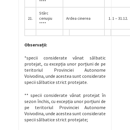
****
Stârc
21.
cenușiu
Ardea cinerea
1. 1 – 31.12.
****
Observații:
*specii considerate vânat sălbatic
protejat, cu excepția unor porțiuni de pe
teritoriul Provinciei Autonome
Voivodina, unde acestea sunt considerate
specii sălbatice strict protejate.
** specii considerate vânat protejat în
sezon închis, cu excepția unor porțiuni de
pe teritoriul Provinciei Autonome
Voivodina, unde acestea sunt considerate
specii sălbatice strict protejate;