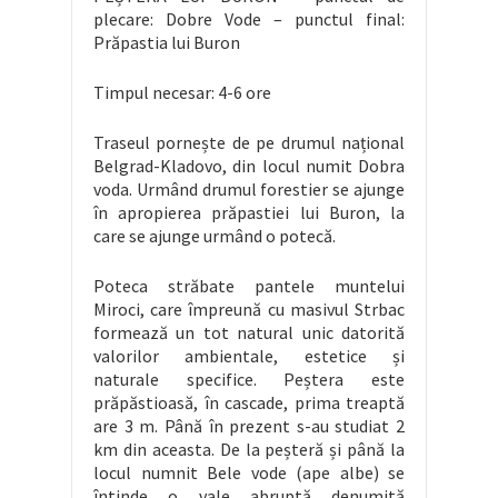
plecare: Dobre Vode – punctul final:
Prăpastia lui Buron
Timpul necesar: 4-6 ore
Traseul pornește de pe drumul național
Belgrad-Kladovo, din locul numit Dobra
voda. Urmând drumul forestier se ajunge
în apropierea prăpastiei lui Buron, la
care se ajunge urmând o potecă.
Poteca străbate pantele muntelui
Miroci, care împreună cu masivul Strbac
formează un tot natural unic datorită
valorilor ambientale, estetice și
naturale specifice. Peștera este
prăpăstioasă, în cascade, prima treaptă
are 3 m. Până în prezent s-au studiat 2
km din aceasta. De la peșteră și până la
locul numnit Bele vode (ape albe) se
întinde o vale abruptă denumită