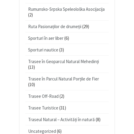
Rumunsko-Srpska Speleološka Asocijacija
(2)
Ruta Pasionaților de drumeții
(29)
Sporturi în aer liber
(6)
Sporturi nautice
(3)
Trasee în Geoparcul Natural Mehedinți
(13)
Trasee în Parcul Natural Porțile de Fier
(10)
Trasee Off-Road
(2)
Trasee Turistice
(31)
Traseul Natural – Activități în natură
(8)
Uncategorized
(6)