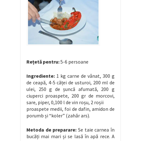
Rețetă pentru:
5-6 persoane
Ingrediente:
1 kg carne de vânat, 300 g
de ceapă, 4-5 căței de usturoi, 200 ml de
ulei, 250 g de șuncă afumată, 200 g
ciuperci proaspete, 200 gr de morcovi,
sare, piper, 0,100 l de vin roșu, 2 roșii
proaspete medii, foi de dafin, amidon de
porumb și “koler” (zahăr ars).
Metoda de preparare:
Se taie carnea în
bucăți mai mari și se lasă în apă rece. A