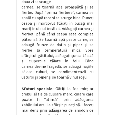
doua zi se scurge
carnea, se toarnă apă proaspătă și se
fierbe. După “prima fierbere”, carnea se
spală cu apă rece și se scurge bine. Puneți
ceapa și morcovul (tăiați în bucăți mai
mari) în uleiul încălzit. Adăugați carnea și
fierbeți până când ceapa este complet
pătrunsă. Se toarnă apă peste carne, se
adaugă frunze de dafin și piper și se
fierbe la temperatură mică. Spre
sfârșitul gătitului, adăugați șunca tăiată
și ciupercile tăiate în felii. Când
carnea devine fragedă, se adaugă roșiile
tăiate cuburi, se condimentează cu
usturoi și piper și se toarnă vinul roșu.
Sfaturi speciale:
Gătiți la foc mic; ar
trebui să fie de culoare maro, culare care
poate fi “atinsă” prin adăugarea
zahărului ars. La sfârșit puteți să-l faceți
mai dens prin adăugarea de amidon de