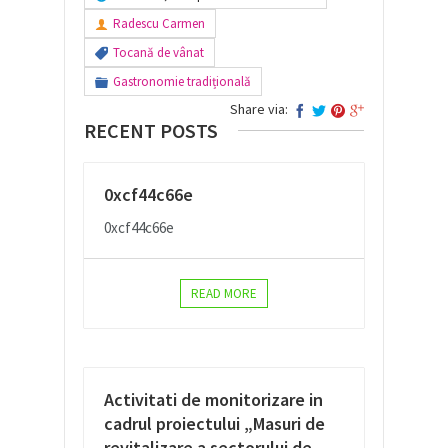
Radescu Carmen
Tocană de vânat
Gastronomie tradițională
Share via:
RECENT POSTS
0xcf44c66e
0xcf44c66e
READ MORE
Activitati de monitorizare in
cadrul proiectului „Masuri de
revitalizare a sectorului de