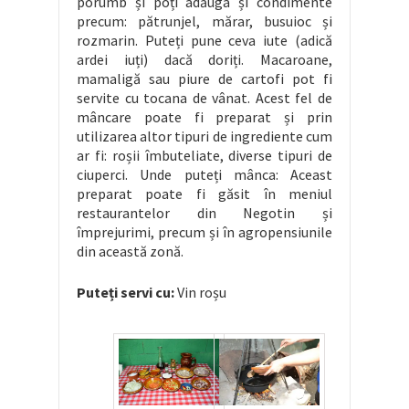
porumb și poți adăuga și condimente
precum: pătrunjel, mărar, busuioc și
rozmarin. Puteți pune ceva iute (adică
ardei iuți) dacă doriți. Macaroane,
mamaligă sau piure de cartofi pot fi
servite cu tocana de vânat. Acest fel de
mâncare poate fi preparat și prin
utilizarea altor tipuri de ingrediente cum
ar fi: roșii îmbuteliate, diverse tipuri de
ciuperci. Unde puteți mânca: Aceast
preparat poate fi găsit în meniul
restaurantelor din Negotin și
împrejurimi, precum și în agropensiunile
din această zonă.
Puteți servi cu:
Vin roșu