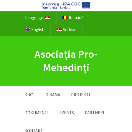
Language:
Română
English
Serbian
Asociaţia Pro-
Mehedinţi
KUĆI
O NAMA
PROJEKTI
DOKUMENTI
EVENTS
PARTNERI
KОНТАКТ