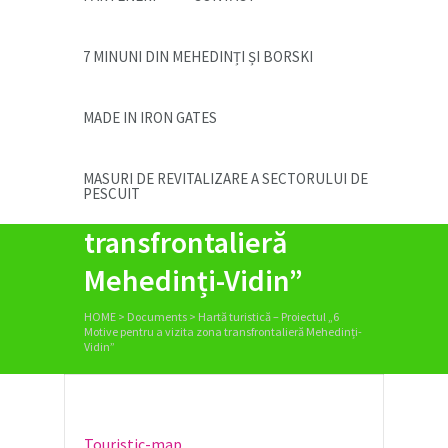
7 MINUNI DIN MEHEDINȚI ȘI BORSKI
MADE IN IRON GATES
Hartă turistică –
Proiectul „6 Motive
MASURI DE REVITALIZARE A SECTORULUI DE
PESCUIT
pentru a vizita zona
transfrontalieră
Mehedinți-Vidin”
HOME
>
Documents
>
Hartă turistică – Proiectul „6
Motive pentru a vizita zona transfrontalieră Mehedinți-
Vidin”
Touristic-map