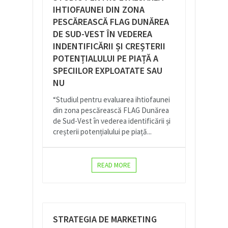
IHTIOFAUNEI DIN ZONA
PESCĂREASCĂ FLAG DUNĂREA
DE SUD-VEST ÎN VEDEREA
INDENTIFICĂRII ȘI CREȘTERII
POTENȚIALULUI PE PIAȚĂ A
SPECIILOR EXPLOATATE SAU
NU
“Studiul pentru evaluarea ihtiofaunei
din zona pescărească FLAG Dunărea
de Sud-Vest în vederea identificării și
creșterii potențialului pe piață...
READ MORE
STRATEGIA DE MARKETING