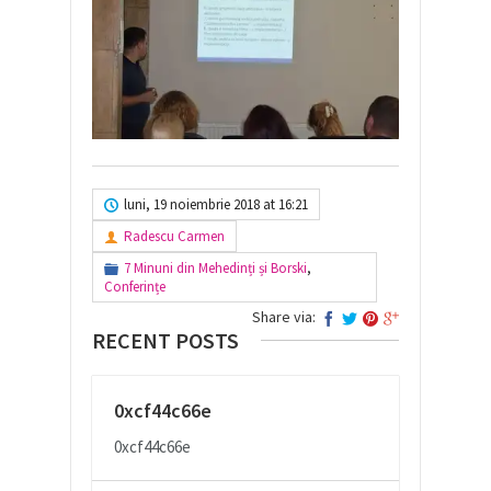
luni, 19 noiembrie 2018 at 16:21
Radescu Carmen
7 Minuni din Mehedinți și Borski
,
Conferințe
Share via:
RECENT POSTS
0xcf44c66e
0xcf44c66e