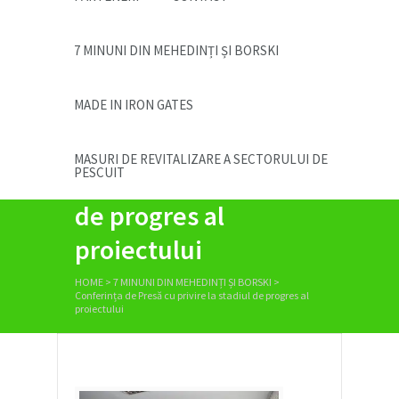
7 MINUNI DIN MEHEDINȚI ȘI BORSKI
MADE IN IRON GATES
Conferința de Presă
MASURI DE REVITALIZARE A SECTORULUI DE
PESCUIT
cu privire la stadiul
de progres al
proiectului
HOME
>
7 MINUNI DIN MEHEDINȚI ȘI BORSKI
>
Conferința de Presă cu privire la stadiul de progres al
proiectului