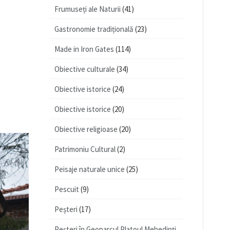
Frumuseți ale Naturii
(41)
Gastronomie tradițională
(23)
Made in Iron Gates
(114)
Obiective culturale
(34)
Obiective istorice
(24)
Obiective istorice
(20)
Obiective religioase
(20)
Patrimoniu Cultural
(2)
Peisaje naturale unice
(25)
Pescuit
(9)
Peșteri
(17)
Peșteri în Geoparcul Platoul Mehedinţi