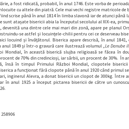
idărie, a fost ridicată, probabil, în anul 1746. Este vorba de perioada
nlocuite cu altele din piatră. Cele mai vechi registre matricole de 
iind scrise până în anul 1814 în limba slavonă iar de atunci până l
 sunt atașate bisericii abia la începutul secolului al XIX-ea, primu
ouă, devenită una dintre cele mai mari din zonă, apare pe planul Or
struindu-se astfel şi locuinţele-chilii pentru cei ce deserveau bise
ici locuind și învăţătorul. Biserica apare descrisă, în anul 1841,
n anul 1849 şi într-o gravură care ilustrează volumul
„Le Danube il
oi Mondial, în această biserică slujba religioasă se făcea în do
ocent de 70% din credincioși, iar sârbii, un procent de 30%. În a
ă, însă în timpul Primului Război Mondial, clopotele bisericii
Biserica a funcţionat fără clopote până în anul 1920 când primul s
, inginerul Alevra, a donat bisericii un clopot de 300kg. Între a
iar în anul 1925 a început pictarea bisericii de către un cunosc
26.
8 258906