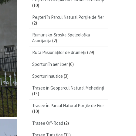
(10)
Peșteri în Parcul Natural Porțile de fier
(2)
Rumunsko-Srpska Speleološka
Asocijacija
(2)
Ruta Pasionaților de drumeții
(29)
Sporturi în aer liber
(6)
Sporturi nautice
(3)
Trasee în Geoparcul Natural Mehedinți
(13)
Trasee în Parcul Natural Porțile de Fier
(10)
Trasee Off-Road
(2)
Trasee Turistice
(31)