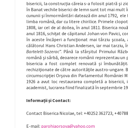
bisericii, la construcția căreia s-a folosit piatră şi z
în Banat vechile biserici de lemn sunt tot mai mult î
cununii şi înmormântări datează din anul 1792, ele f
limba română, dar cu litere chirilice. Primele clopote
1808, iar cel de al doilea, în anul 1811. Biserica n
anul 1816, schițat de căpitanul Johan von Pavici, con
în aceste încăperi a funcţionat mai târziu şcoala, a
călătorul Hans Christian Andersen, iar mai tarziu, î
Bartelett-Sazerac
”. Până la sfârșitul Primului Răzb
română şi sârbă, deoarece românii reprezentau un pr
bisericia a fost complet renovată și îmbunătățit
rechiziţionate de către autorităţile austro-ungare. 
circumscripţiei Orşova din Parlamentul României Mari
1926 a avut loc restaurarea completă a bisericii, 
academist, lucrarea fiind finalizată în septembrie 19
Informații și Contact:
Contact Biserica Nicolae, tel: +40252 362723, +4078
E-mail:
parohiaorsova@yahoo.com