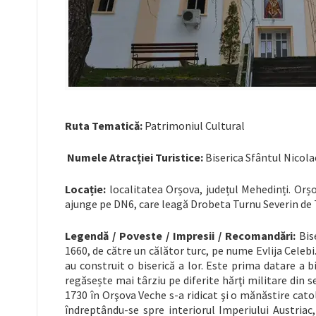
Ruta Tematică:
Patrimoniul Cultural
Numele Atracției Turistice:
Biserica Sfântul Nicola
Locație:
localitatea Orșova, județul Mehedinți. Orș
ajunge pe DN6, care leagă Drobeta Turnu Severin de 
Legendă / Poveste / Impresii
/ Recomandări:
Bise
1660, de către un călător turc, pe nume Evlija Celebi. 
au construit o biserică a lor. Este prima datare a b
regăsește mai târziu pe diferite hărţi militare din 
1730 în Orşova Veche s-a ridicat şi o mănăstire catoli
îndreptându-se spre interiorul Imperiului Austria