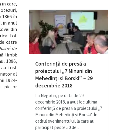
 în care,
botezuri,
a 1866 în
l în anul
sovei din
rica. Tot
 de către
lustré de
uă limbi:
nul 1896,
Conferință de presă a
 au fost
proiectului „7 Minuni din
enator al
Mehedinți și Borski” – 29
nii 1924-
decembrie 2018
ut pictor
La Negotin, pe data de 29
decembrie 2018, a avut loc ultima
conferință de presă a proiectului „7
Minuni din Mehedinți și Borski”. În
cadrul evenimentului, la care au
participat peste 50 de...