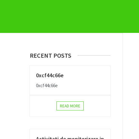
RECENT POSTS
0xcf44c66e
0xcf44c66e
READ MORE
Activitati de monitorizare in