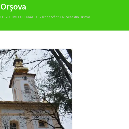
n Orșova
>
OBIECTIVE CULTURALE
>
Biserica Sfântul Nicolae din Orșova