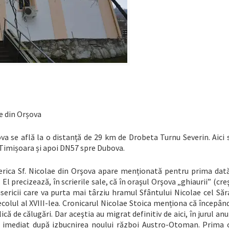
e din Orșova
ova se află la o distanță de 29 km de Drobeta Turnu Severin. Aici
Timișoara și apoi DN57 spre Dubova.
rica Sf. Nicolae din Orşova apare menționată pentru prima dată
El precizează, în scrierile sale, că în oraşul Orşova „ghiaurii” (creşt
isericii care va purta mai târziu hramul Sfântului Nicolae cel Săr
secolul al XVIII-lea. Cronicarul Nicolae Stoica menționa că începân
că de călugări. Dar aceştia au migrat definitiv de aici, în jurul anu
c, imediat după izbucnirea noului război Austro-Otoman. Prima c