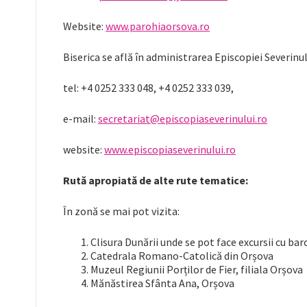
Website:
www.parohiaorsova.ro
Biserica se află în administrarea Episcopiei Severinulu
tel: +4 0252 333 048, +4 0252 333 039,
e-mail:
secretariat@episcopiaseverinului.ro
website:
www.episcopiaseverinului.ro
Rută apropiată de alte rute tematice:
În zonă se mai pot vizita:
Clisura Dunării unde se pot face excursii cu bar
Catedrala Romano-Catolică din Orșova
Muzeul Regiunii Porților de Fier, filiala Orșova
Mănăstirea Sfânta Ana, Orșova