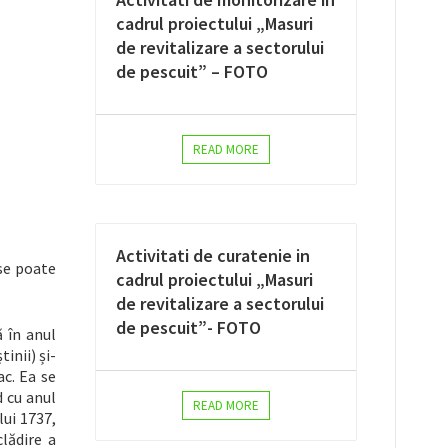
cadrul proiectului „Masuri
de revitalizare a sectorului
de pescuit” – FOTO
READ MORE
Activitati de curatenie in
 se poate
cadrul proiectului „Masuri
de revitalizare a sectorului
de pescuit”- FOTO
 în anul
inii) și-
ac. Ea se
d cu anul
READ MORE
lui 1737,
lădire a