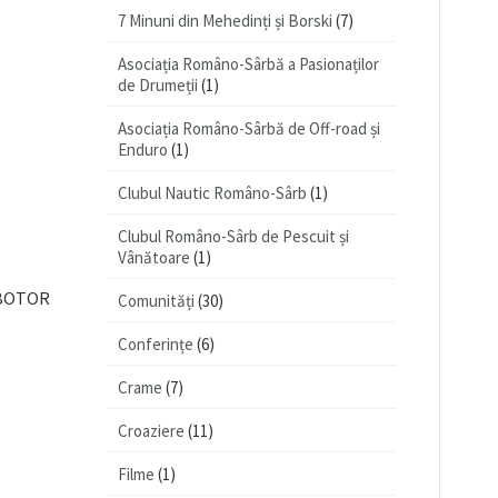
7 Minuni din Mehedinți și Borski
(7)
Asociația Româno-Sârbă a Pasionaților
de Drumeții
(1)
Asociația Româno-Sârbă de Off-road și
Enduro
(1)
Clubul Nautic Româno-Sârb
(1)
Clubul Româno-Sârb de Pescuit și
Vânătoare
(1)
ROBOTOR
Comunități
(30)
Conferințe
(6)
Crame
(7)
Croaziere
(11)
Filme
(1)