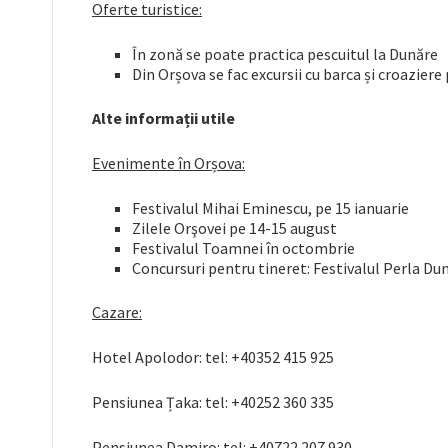
Oferte turistice
:
În zonă se poate practica pescuitul la Dunăre
Din Orșova se fac excursii cu barca și croaziere
Alte informații utile
Evenimente în Orșova:
Festivalul Mihai Eminescu, pe 15 ianuarie
Zilele Orşovei pe 14-15 august
Festivalul Toamnei în octombrie
Concursuri pentru tineret: Festivalul Perla Du
Cazare:
Hotel Apolodor: tel: +40352 415 925
Pensiunea Țaka: tel: +40252 360 335
Pensiunea Damiro: tel: +40722 207 930