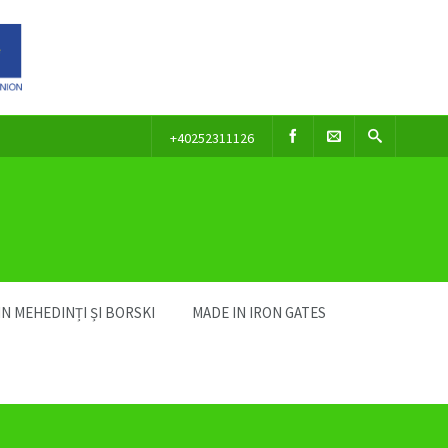
+40252311126
IN MEHEDINȚI ȘI BORSKI
MADE IN IRON GATES