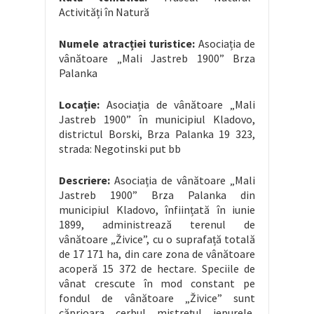
Activități în Natură
Numele atracției turistice:
Asociația de
vânătoare „Mali Jastreb 1900” Brza
Palanka
Locație:
Asociația de vânătoare „Mali
Jastreb 1900” în municipiul Kladovo,
districtul Borski, Brza Palanka 19 323,
strada: Negotinski put bb
Descriere:
Asociația de vânătoare „Mali
Jastreb 1900” Brza Palanka din
municipiul Kladovo, înființată în iunie
1899, administrează terenul de
vânătoare „Živice”, cu o suprafață totală
de 17 171 ha, din care zona de vânătoare
acoperă 15 372 de hectare. Speciile de
vânat crescute în mod constant pe
fondul de vânătoare „Živice” sunt
căprioara, cerbul, mistrețul, iepurele,