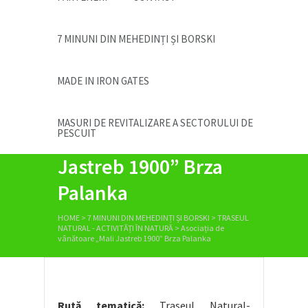
7 MINUNI DIN MEHEDINȚI ȘI BORSKI
MADE IN IRON GATES
Asociația de
MASURI DE REVITALIZARE A SECTORULUI DE
PESCUIT
vânătoare „Mali
Jastreb 1900” Brza
Palanka
HOME
>
7 MINUNI DIN MEHEDINȚI ȘI BORSKI
>
TRASEUL
NATURAL - ACTIVITĂȚI ÎN NATURĂ
>
Asociația de
vânătoare „Mali Jastreb 1900” Brza Palanka
Rută tematică:
Traseul Natural-