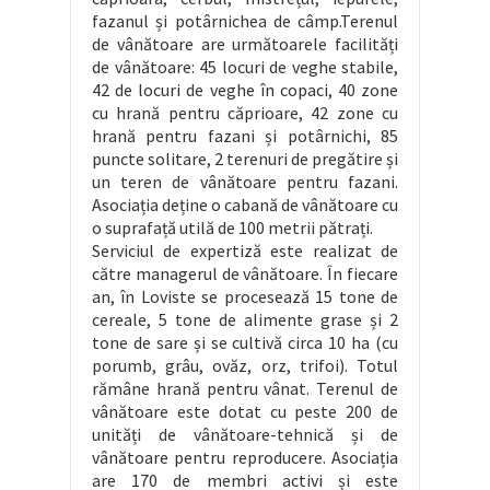
fazanul și potârnichea de câmp.Terenul
de vânătoare are următoarele facilități
de vânătoare: 45 locuri de veghe stabile,
42 de locuri de veghe în copaci, 40 zone
cu hrană pentru căprioare, 42 zone cu
hrană pentru fazani și potârnichi, 85
puncte solitare, 2 terenuri de pregătire și
un teren de vânătoare pentru fazani.
Asociația deține o cabană de vânătoare cu
o suprafață utilă de 100 metrii pătrați.
Serviciul de expertiză este realizat de
către managerul de vânătoare. În fiecare
an, în Loviste se procesează 15 tone de
cereale, 5 tone de alimente grase și 2
tone de sare și se cultivă circa 10 ha (cu
porumb, grâu, ovăz, orz, trifoi). Totul
rămâne hrană pentru vânat. Terenul de
vânătoare este dotat cu peste 200 de
unități de vânătoare-tehnică și de
vânătoare pentru reproducere. Asociația
are 170 de membri activi și este