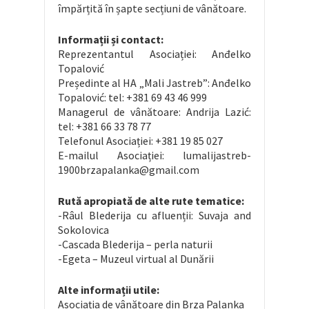
împărțită în șapte secțiuni de vânătoare.
Informații și contact:
Reprezentantul Asociației: Anđelko
Topalović
Președinte al HA „Mali Jastreb”: Anđelko
Topalović: tel: +381 69 43 46 999
Managerul de vânătoare: Andrija Lazić:
tel: +381 66 33 78 77
Telefonul Asociației: +381 19 85 027
E-mailul Asociației: lumalijastreb-
1900brzapalanka@gmail.com
Rută apropiată de alte rute tematice:
-Râul Blederija cu afluenții: Suvaja and
Sokolovica
-Cascada Blederija – perla naturii
-Egeta – Muzeul virtual al Dunării
Alte informații utile:
Asociația de vânătoare din Brza Palanka