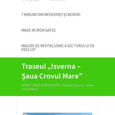
7 MINUNI DIN MEHEDINȚI ȘI BORSKI
MADE IN IRON GATES
MASURI DE REVITALIZARE A SECTORULUI DE
PESCUIT
Traseul „Isverna –
Şaua Crovul Mare”
HOME
>
MADE IN IRON GATES
>
Traseul „Isverna – Şaua
Crovul Mare”