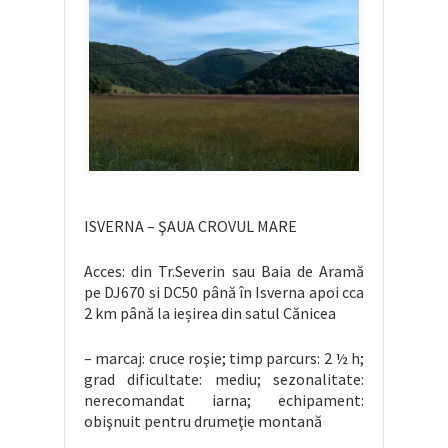
ISVERNA – ŞAUA CROVUL MARE
Acces: din Tr.Severin sau Baia de Aramă
pe DJ670 si DC50 până în Isverna apoi cca
2 km până la ieșirea din satul Cănicea
– marcaj: cruce roşie; timp parcurs: 2 ½ h;
grad dificultate: mediu; sezonalitate:
nerecomandat iarna; echipament:
obişnuit pentru drumeţie montană