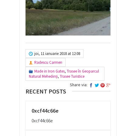
joi, 11 ianuarie 2018 at 12:08
Radescu Carmen
Made in Iron Gates
,
Trasee în Geoparcul
Natural Mehedinți
,
Trasee Turistice
Share via:
RECENT POSTS
0xcf44c66e
0xcf44c66e