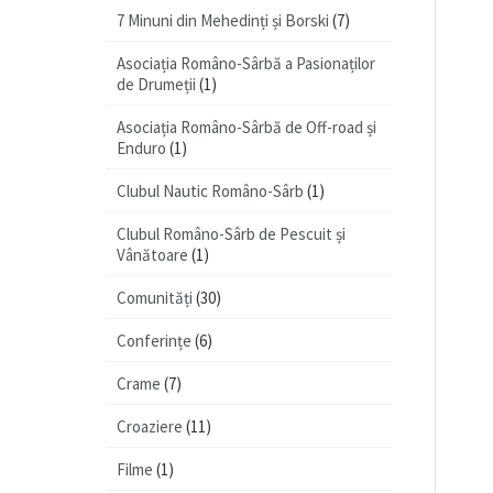
7 Minuni din Mehedinți și Borski
(7)
Asociația Româno-Sârbă a Pasionaților
de Drumeții
(1)
Asociația Româno-Sârbă de Off-road și
Enduro
(1)
Clubul Nautic Româno-Sârb
(1)
Clubul Româno-Sârb de Pescuit și
Vânătoare
(1)
Comunități
(30)
Conferințe
(6)
Crame
(7)
Croaziere
(11)
Filme
(1)