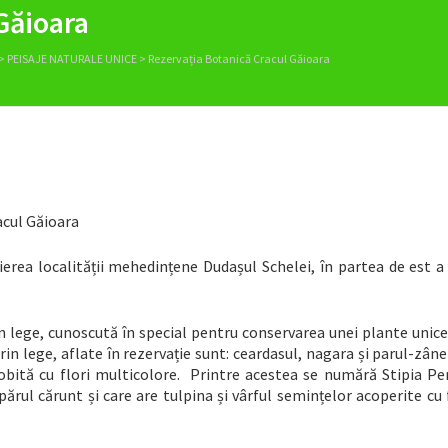
Găioara
>
PEISAJE NATURALE UNICE
>
Rezervația Botanică Cracul Găioara
acul Găioara
ierea localității mehedințene Dudașul Schelei, în partea de est a
in lege, cunoscută în special pentru conservarea unei plante unic
rin lege, aflate în rezervație sunt: ceardasul, nagara și parul-zâne
obită cu flori multicolore. Printre acestea se numără Stipia Pe
ărul cărunt și care are tulpina și vârful semințelor acoperite cu 