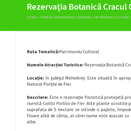
Rezervația Botanică Cracul 
HOME
>
7 MINUNI DIN MEHEDINȚI ȘI BORSKI
>
PATRIMONIU CULTURAL
Ruta Tematică:
Patrimoniu Cultural
Numele Atracției Turistice:
Rezervația Botanică Cr
Locație:
în județul Mehedinți. Este situată în aprop
Natural Porțile de Fier.
Descriere:
Este o rezervație floristică protejată pr
numită
Colilia Portilor de Fier
. Alte plante ocrotite p
suprafata de 5 hectare se intinde o pajiste, împod
floare albă de câmp, al cărei nume este asociat cu p
albe.