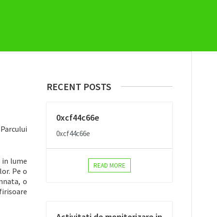
RECENT POSTS
0xcf44c66e
 Parcului
0xcf44c66e
e in lume
READ MORE
lor. Pe o
nnata, o
firisoare
Activitati de monitorizare in