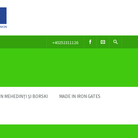
+40252311126
IN MEHEDINȚI ȘI BORSKI
MADE IN IRON GATES