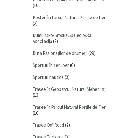
(10)
Peșteri în Parcul Natural Porțile de fier
(2)
Rumunsko-Srpska Speleološka
Asocijacija
(2)
Ruta Pasionaților de drumeții
(29)
Sporturi în aer liber
(6)
Sporturi nautice
(3)
Trasee în Geoparcul Natural Mehedinți
(13)
Trasee în Parcul Natural Porțile de Fier
(10)
Trasee Off-Road
(2)
Trasee Turistice
(31)