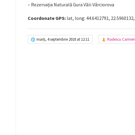
– Rezervația Naturală Gura Văii-Vârciorova
Coordonate GPS:
lat, long: 44.6412791, 22.5960132,
marți, 4 septembrie 2018 at 12:11
Radescu Carmen