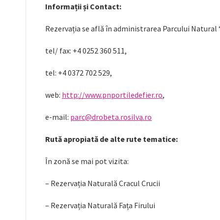
Informații și Contact:
Rezervația se află în administrarea Parcului Natural “
tel/ fax: +4 0252 360 511,
tel: +4 0372 702 529,
web:
http://www.pnportiledefier.ro
,
e-mail:
parc@drobeta.rosilva.ro
Rută apropiată de alte rute tematice:
În zonă se mai pot vizita:
– Rezervația Naturală Cracul Crucii
– Rezervația Naturală Fața Firului