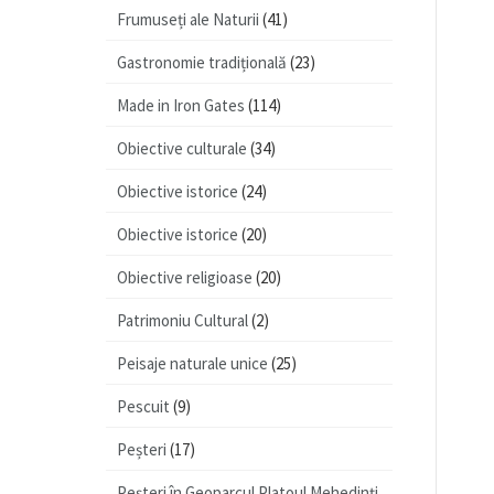
Frumuseți ale Naturii
(41)
Gastronomie tradițională
(23)
Made in Iron Gates
(114)
Obiective culturale
(34)
Obiective istorice
(24)
Obiective istorice
(20)
Obiective religioase
(20)
Patrimoniu Cultural
(2)
Peisaje naturale unice
(25)
Pescuit
(9)
Peșteri
(17)
Peșteri în Geoparcul Platoul Mehedinţi