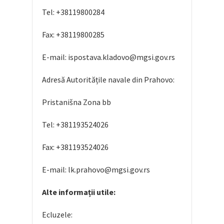
Tel: +38119800284
Fax: +38119800285
E-mail: ispostava.kladovo@mgsi.gov.rs
Adresă Autoritățile navale din Prahovo:
Pristanišna Zona bb
Tel: +381193524026
Fax: +381193524026
E-mail: lk.prahovo@mgsi.gov.rs
Alte informa
ții utile:
Ecluzele: