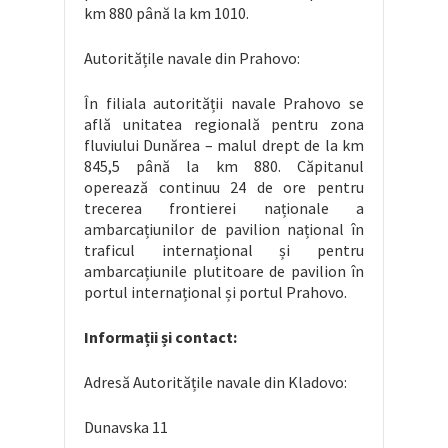
km 880 până la km 1010.
Autoritățile navale din Prahovo:
În filiala autorității navale Prahovo se
află unitatea regională pentru zona
fluviului Dunărea – malul drept de la km
845,5 până la km 880. Căpitanul
operează continuu 24 de ore pentru
trecerea frontierei naționale a
ambarcațiunilor de pavilion național în
traficul internațional și pentru
ambarcațiunile plutitoare de pavilion în
portul internațional și portul Prahovo.
Informa
ții și contact
:
Adresă Autoritățile navale din Kladovo:
Dunavska 11