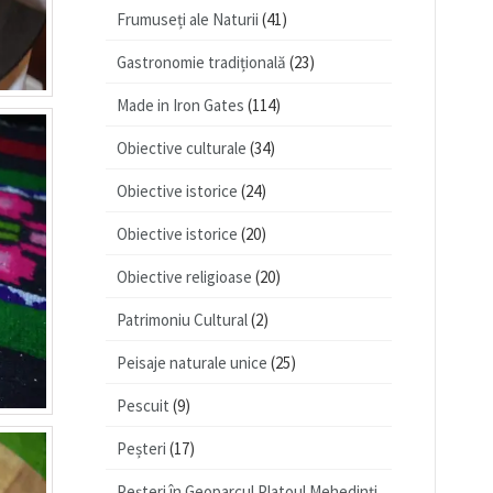
Frumuseți ale Naturii
(41)
Gastronomie tradițională
(23)
Made in Iron Gates
(114)
Obiective culturale
(34)
Obiective istorice
(24)
Obiective istorice
(20)
Obiective religioase
(20)
Patrimoniu Cultural
(2)
Peisaje naturale unice
(25)
Pescuit
(9)
Peșteri
(17)
Peșteri în Geoparcul Platoul Mehedinţi