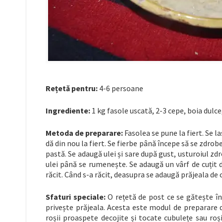
Rețetă pentru:
4-6 persoane
Ingrediente:
1 kg fasole uscată, 2-3 cepe, boia dulce,
Metoda de preparare:
Fasolea se pune la fiert. Se la
dă din nou la fiert. Se fierbe până începe să se zdrob
pastă. Se adaugă ulei și sare după gust, usturoiul zdr
ulei până se rumenește. Se adaugă un vârf de cuțit d
răcit. Când s-a răcit, deasupra se adaugă prăjeala de 
Sfaturi speciale:
O rețetă de post ce se gătește în
privește prăjeala. Acesta este modul de preparare 
roșii proaspete decojite și tocate cubulețe sau roș