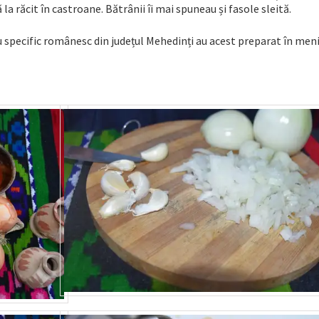
a răcit în castroane. Bătrânii îi mai spuneau și fasole sleită.
specific românesc din județul Mehedinți au acest preparat în meni