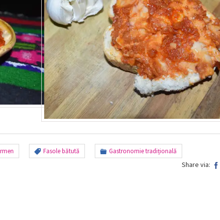
armen
Fasole bătută
Gastronomie tradițională
Share via: