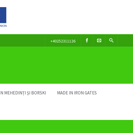
+40252311126
IN MEHEDINȚI ȘI BORSKI
MADE IN IRON GATES