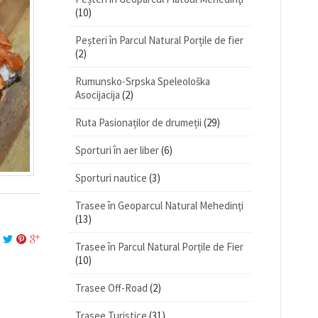
(10)
Peșteri în Parcul Natural Porțile de fier
(2)
Rumunsko-Srpska Speleološka
Asocijacija
(2)
Ruta Pasionaților de drumeții
(29)
Sporturi în aer liber
(6)
Sporturi nautice
(3)
Trasee în Geoparcul Natural Mehedinți
(13)
Trasee în Parcul Natural Porțile de Fier
(10)
Trasee Off-Road
(2)
Trasee Turistice
(31)