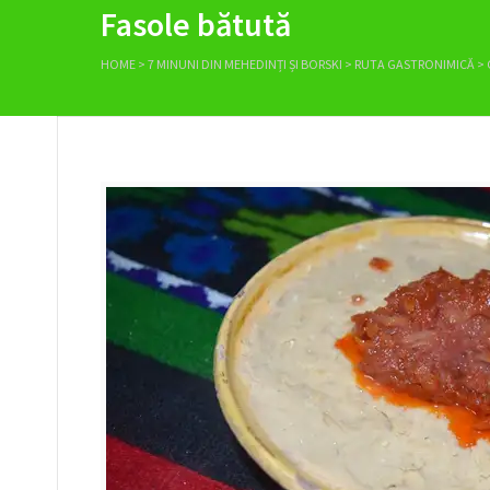
Fasole bătută
HOME
>
7 MINUNI DIN MEHEDINȚI ȘI BORSKI
>
RUTA GASTRONIMICĂ
>