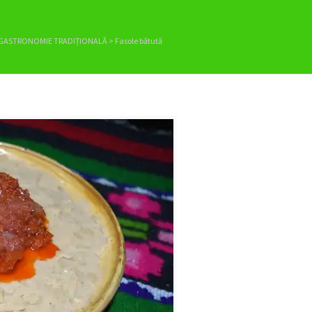
GASTRONOMIE TRADIȚIONALĂ
>
Fasole bătută