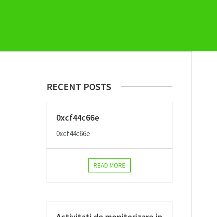
RECENT POSTS
0xcf44c66e
0xcf44c66e
READ MORE
Activitati de monitorizare in