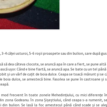
 3-4 căței usturoi, 5-6 roșii proaspete sau din bulion, sare după gus
să să dea câteva clocote, se aruncă apa în care a fiert, se pune altă 
ească ușor. Când e bine fiartă, se aruncă apa. Se bate cu un tel până
obit și un vârf de cuțit de boia dulce. Ceapa se toacă mărunt și se c
e boia dulce, se amestecă bine. Fasolea se pune în castroane și s
ceapă.
 mod frecvent în toate zonele Mehedințiului, cu mici diferențe î
din zona Godeanu. În zona Șișeștiului, când ceapa s-a rumenit, s
ii din bulion. Se lasă la foc amestecul până când scade și se ale