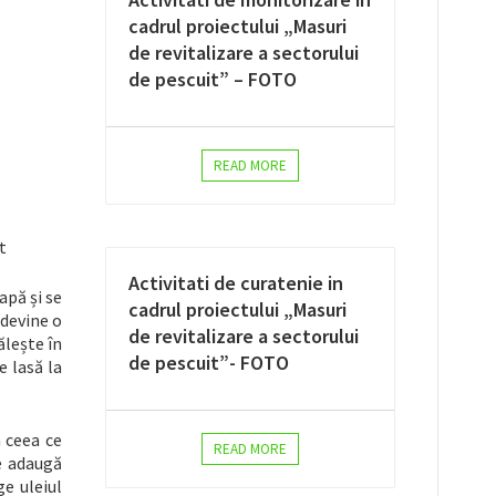
cadrul proiectului „Masuri
de revitalizare a sectorului
de pescuit” – FOTO
READ MORE
t
Activitati de curatenie in
apă și se
cadrul proiectului „Masuri
 devine o
de revitalizare a sectorului
ălește în
de pescuit”- FOTO
e lasă la
n ceea ce
READ MORE
e adaugă
ge uleiul