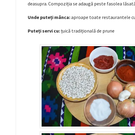
deasupra. Compoziția se adaugă peste fasolea lăsată l
Unde puteți mânca:
aproape toate restaurantele cu 
Puteți servi cu:
țuică tradițională de prune