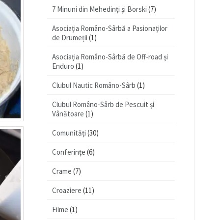
7 Minuni din Mehedinți și Borski
(7)
Asociația Româno-Sârbă a Pasionaților
de Drumeții
(1)
Asociația Româno-Sârbă de Off-road și
Enduro
(1)
Clubul Nautic Româno-Sârb
(1)
Clubul Româno-Sârb de Pescuit și
Vânătoare
(1)
Comunități
(30)
Conferințe
(6)
Crame
(7)
Croaziere
(11)
Filme
(1)