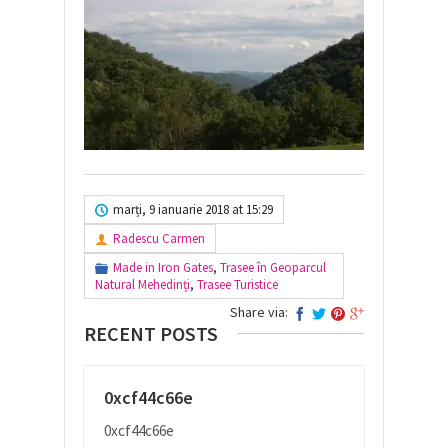
marți, 9 ianuarie 2018 at 15:29
Radescu Carmen
Made in Iron Gates
,
Trasee în Geoparcul
Natural Mehedinți
,
Trasee Turistice
Share via:
RECENT POSTS
0xcf44c66e
0xcf44c66e