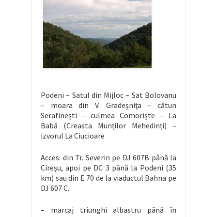
Podeni – Satul din Mijloc – Sat Bolovanu
– moara din V. Gradeşniţa – cătun
Serafineşti – culmea Comorişte – La
Babă (Creasta Munților Mehedinți) –
izvorul La Ciucioare
Acces: din Tr. Severin pe DJ 607B până la
Cireșu, apoi pe DC 3 până la Podeni (35
km) sau din E 70 de la viaductul Bahna pe
DJ 607 C.
– marcaj triunghi albastru până în