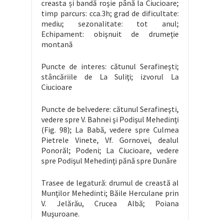
creasta și bandă roşie până la Ciucioare;
timp parcurs: cca.3h; grad de dificultate:
mediu; sezonalitate: tot anul;
Echipament: obişnuit de drumeţie
montană
Puncte de interes: cătunul Serafineşti;
stâncăriile de La Suliţi; izvorul La
Ciucioare
Puncte de belvedere: cătunul Serafineşti,
vedere spre V. Bahnei şi Podişul Mehedinţi
(Fig. 98); La Babă, vedere spre Culmea
Pietrele Vinete, Vf. Gornovei, dealul
Ponorăl; Podeni; La Ciucioare, vedere
spre Podişul Mehedinţi pănă spre Dunăre
Trasee de legatură: drumul de creastă al
Munţilor Mehedinti; Băile Herculane prin
V. Jelărău, Crucea Albă; Poiana
Muşuroane.