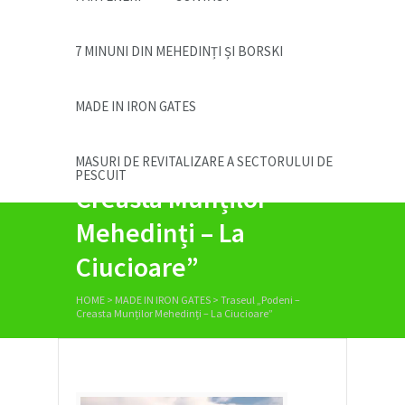
7 MINUNI DIN MEHEDINȚI ȘI BORSKI
MADE IN IRON GATES
Traseul „Podeni –
MASURI DE REVITALIZARE A SECTORULUI DE
PESCUIT
Creasta Munților
Mehedinți – La
Ciucioare”
HOME
>
MADE IN IRON GATES
>
Traseul „Podeni –
Creasta Munților Mehedinți – La Ciucioare”