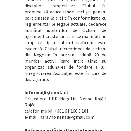
discipline competitive. Clubul își
propune să educe tinerii cicliști pentru
participarea la trafic în conformitate cu
reglementările legale actuale, deoarece
numărul iubitorilor de ciclism de
agrement crește din ce în ce mai mult, în
timp ce lipsa culturii traficului este
evidentă. Clubul recreațional de ciclism
din Negotin în prezent adună 20 de
membri activi, care între timp au
organizat adunarea de fondare a lui.
Înregistrarea Asociației este în curs de
desfășurare.
Informații și contact
:
Președinte RBK Negotin: Nenad Rajčić
Rajča
telefon mobil: +381 61 166 5 181
e-mail: naravno.nenad@gmail.com
Rută apropiată de alte rute tematice
: