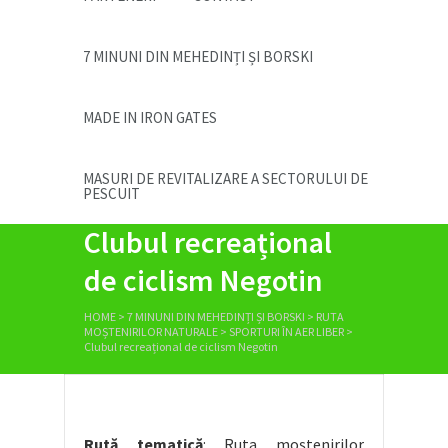
7 MINUNI DIN MEHEDINȚI ȘI BORSKI
MADE IN IRON GATES
MASURI DE REVITALIZARE A SECTORULUI DE
PESCUIT
Clubul recreațional
de ciclism Negotin
HOME
>
7 MINUNI DIN MEHEDINȚI ȘI BORSKI
>
RUTA
MOȘTENIRILOR NATURALE
>
SPORTURI ÎN AER LIBER
>
Clubul recreațional de ciclism Negotin
Rută tematică
: Ruta moștenirilor