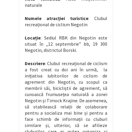
naturale
Numele atracției turistice
: Clubul
recreațional de ciclism Negotin
Locație
: Sediul RBK din Negotin este
situat în „12 septembrie” bb, 19 300
Negotin, districtul Borski.
Descriere
: Clubul recreațional de ciclism
a fost creat cu doi ani în urmă, la
inițiativa iubitorilor de ciclism de
agrement din Negotin, cu scopul ca
membrii săi, bicicliștii de agrement, să
cunoască frumusețea naturală a zonei
Negotin și Timock Krajine. De asemenea,
să stabilească relații de colaborare
pentru a socializa mai bine și pentru a
face schimb de informații cu cluburi
similare și, ulterior, să se afilieze
cluburilor care ar putea organiza și