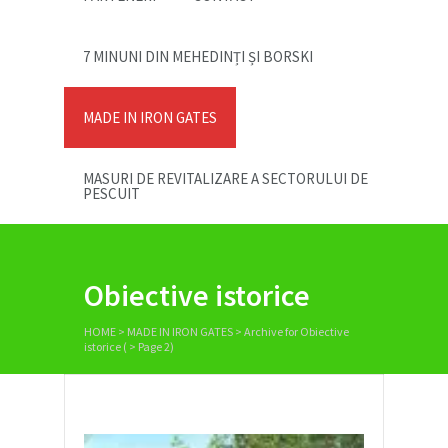
7 MINUNI DIN MEHEDINȚI ȘI BORSKI
MADE IN IRON GATES
MASURI DE REVITALIZARE A SECTORULUI DE
PESCUIT
Obiective istorice
HOME
>
MADE IN IRON GATES
>
Archive for Obiective
istorice
( > Page 2)