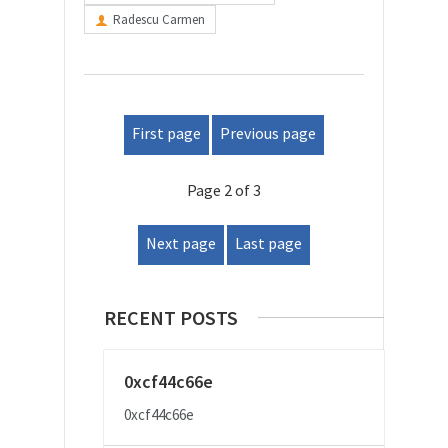
Radescu Carmen
First page
Previous page
Page 2 of 3
Next page
Last page
RECENT POSTS
0xcf44c66e
0xcf44c66e