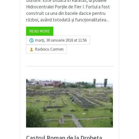
Dunăre. Este situată în Karatas, la poalele
Hidrocentralei Porțile de Fier I. Fortul a fost
construit ca una din bazele dacice pentru
război, având totodată și funcționalitatea...
READ MORE
marți, 30 ianuarie 2018 at 11:56
Radescu Carmen
Castrul Roman de la Drobeta