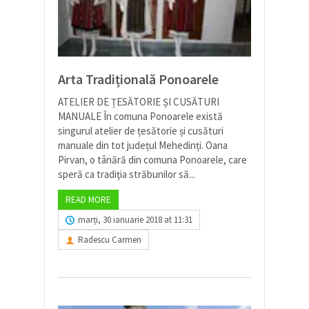
Arta Tradițională Ponoarele
ATELIER DE ȚESĂTORIE ȘI CUSĂTURI
MANUALE În comuna Ponoarele există
singurul atelier de țesătorie și cusături
manuale din tot județul Mehedinți. Oana
Pirvan, o tânără din comuna Ponoarele, care
speră ca tradiţia străbunilor să...
READ MORE
marți, 30 ianuarie 2018 at 11:31
Radescu Carmen