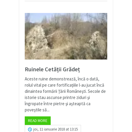
Ruinele Cetății Grădeț
Aceste ruine demonstrează, încă o dată,
rolul vital pe care fortificaţiile l-au jucat încă
dinaintea formării Ţării Româneşti. Secole de
istorie stau ascunse printre ziduri şi
îngropate între pietre şi aşteaptă ca
poveştile să...
READ MORE
joi, 11 ianuarie 2018 at 13:15